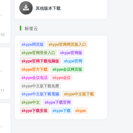
其他版本下载
kype，一款全球广泛使用的即时通讯工具，无论是工作中的视频会议，还是与亲朋好友的日常联系，都离...
标签云
10
skype网页版
skype官网网页版入口
skype官网登录入口
skype官网版
skype官网下载电脑版
skype官网
skype官方下载
skype会议网页版
阻 在这个信息化时代，沟通的方式已经发生了翻天覆地的变化。从最初的电话、短信到如今的即时通讯软件，科技的发展让我们与世界的联系变得越...
skype会议电话
skype会议
skype中文版下载免费
11
skype中文版下載電腦
skype中文版下載
skype中文
skype下载官网
skype下载安装
skype下载
skype
个信息化、全球化日益加深的时代，人与人之间的沟通越来越频繁，也更加依赖高效、便捷的工具。尤其是跨国沟通，无论是商务洽谈还是家庭团聚，...