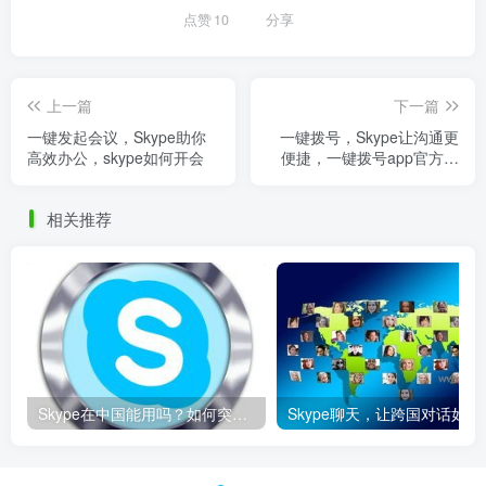
点赞
10
分享
上一篇
下一篇
一键发起会议，Skype助你
一键拨号，Skype让沟通更
高效办公，skype如何开会
便捷，一键拨号app官方下
载
相关推荐
Skype在中国能用吗？如何突破限制畅享全球通话
Skype聊天，让