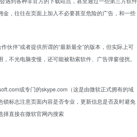
时会遇到各种非官方的下载站点，甚至通过一些第三方软
佣金，往往在页面上加入不必要甚至危险的广告，和一些
合作伙伴”或者提供所谓的“最新最全”的版本，但实际上可
用，不光电脑变慢，还可能被勒索软件、广告弹窗侵扰。
oft.com或专门的skype.com（这是由微软正式拥有的域
色锁标志注意页面内容是否专业，更新信息是否及时避免
选择直接在微软官网内搜索