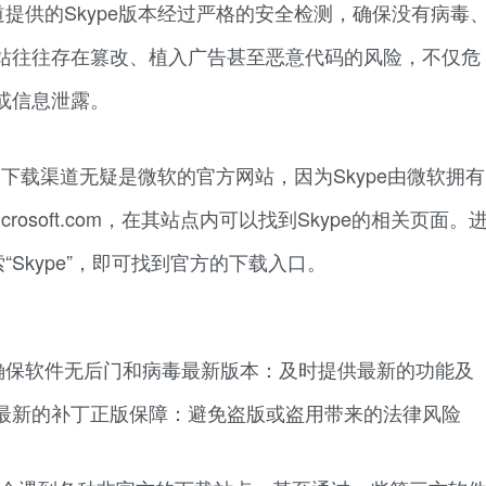
提供的Skype版本经过严格的安全检测，确保没有病毒
站往往存在篡改、植入广告甚至恶意代码的风险，不仅危
或信息泄露。
的下载渠道无疑是微软的官方网站，因为Skype由微软拥有
icrosoft.com，在其站点内可以找到Skype的相关页面。
“Skype”，即可找到官方的下载入口。
确保软件无后门和病毒最新版本：及时提供最新的功能及
最新的补丁正版保障：避免盗版或盗用带来的法律风险