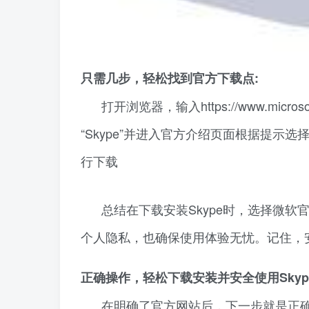
只需几步，轻松找到官方下载点:
打开浏览器，输入https://www.mic
“Skype”并进入官方介绍页面根据提示选择适
行下载
总结在下载安装Skype时，选择微软
个人隐私，也确保使用体验无忧。记住，
正确操作，轻松下载安装并安全使用Skyp
在明确了官方网站后，下一步就是正确