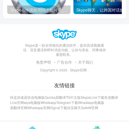
Skype在中国能用吗？如何突破限制畅享全球通话
Skype聊天，让
Skype是一款全球领先的通信软件，提供高清视频通
话、语音通话和即时消息功能，让你与亲友、同事保持
紧密联系。
免责声明
广告合作
关于我们
Copyright © 2025 ·
Skype官网
·
友情链接
快连加速器
快连电脑版
Quickq
易翻译
TG中文版
Skype
Line下载
有道翻译
Line官网
wps电脑版
Whatsapp
Telegram下载
Whastapp电脑版
易翻译官网
Whatsapp官网
Signal下载
丝瓜聊天
SafeW官网