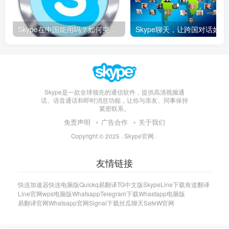
Skype在中国能用吗？如何突破限制畅享全球通话
Skype聊天，让
Skype是一款全球领先的通信软件，提供高清视频通
话、语音通话和即时消息功能，让你与亲友、同事保持
紧密联系。
免责声明
广告合作
关于我们
Copyright © 2025 ·
Skype官网
·
友情链接
快连加速器
快连电脑版
Quickq
易翻译
TG中文版
Skype
Line下载
有道翻译
Line官网
wps电脑版
Whatsapp
Telegram下载
Whastapp电脑版
易翻译官网
Whatsapp官网
Signal下载
丝瓜聊天
SafeW官网