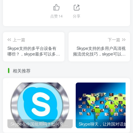
点赞
14
分享
上一篇
下一篇
Skype支持的多平台设备有
Skype支持的多用户高清视
哪些？，skype最多可以多少
频流优化技巧，skype可以视
人视频会议
频
相关推荐
Skype在中国能用吗？如何突破限制畅享全球通话
Skype聊天，让