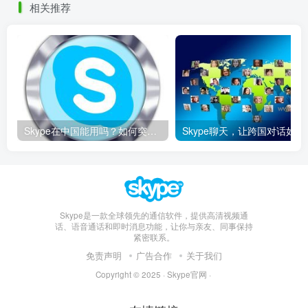
相关推荐
Skype在中国能用吗？如何突破限制畅享全球通话
Skype聊天，让
Skype是一款全球领先的通信软件，提供高清视频通
话、语音通话和即时消息功能，让你与亲友、同事保持
紧密联系。
免责声明
广告合作
关于我们
Copyright © 2025 ·
Skype官网
·