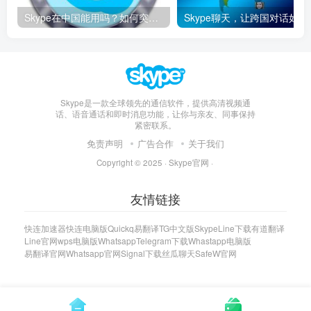
Skype在中国能用吗？如何突破限制畅享全球通话
Skype聊天，让
Skype是一款全球领先的通信软件，提供高清视频通
话、语音通话和即时消息功能，让你与亲友、同事保持
紧密联系。
免责声明
广告合作
关于我们
Copyright © 2025 ·
Skype官网
·
友情链接
快连加速器
快连电脑版
Quickq
易翻译
TG中文版
Skype
Line下载
有道翻译
Line官网
wps电脑版
Whatsapp
Telegram下载
Whastapp电脑版
易翻译官网
Whatsapp官网
Signal下载
丝瓜聊天
SafeW官网