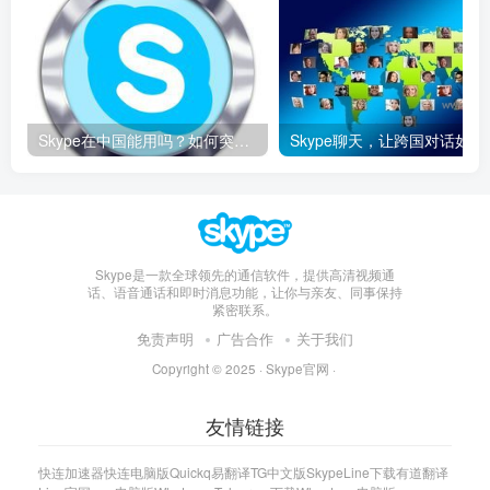
Skype在中国能用吗？如何突破限制畅享全球通话
Skype聊天，让
Skype是一款全球领先的通信软件，提供高清视频通
话、语音通话和即时消息功能，让你与亲友、同事保持
紧密联系。
免责声明
广告合作
关于我们
Copyright © 2025 ·
Skype官网
·
友情链接
快连加速器
快连电脑版
Quickq
易翻译
TG中文版
Skype
Line下载
有道翻译