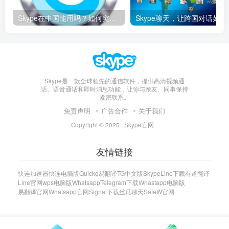
Skype在中国能用吗？如何突破限制畅享全球通话
Skype聊天，让
Skype是一款全球领先的通信软件，提供高清视频通
话、语音通话和即时消息功能，让你与亲友、同事保持
紧密联系。
免责声明
广告合作
关于我们
Copyright © 2025 ·
Skype官网
·
友情链接
快连加速器
快连电脑版
Quickq
易翻译
TG中文版
Skype
Line下载
有道翻译
Line官网
wps电脑版
Whatsapp
Telegram下载
Whastapp电脑版
易翻译官网
Whatsapp官网
Signal下载
丝瓜聊天
SafeW官网