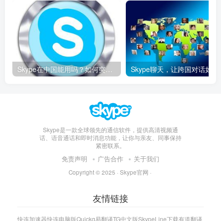
Skype在中国能用吗？如何突破限制畅享全球通话
Skype聊天，让
Skype是一款全球领先的通信软件，提供高清视频通
话、语音通话和即时消息功能，让你与亲友、同事保持
紧密联系。
免责声明
广告合作
关于我们
Copyright © 2025 ·
Skype官网
·
友情链接
快连加速器
快连电脑版
Quickq
易翻译
TG中文版
Skype
Line下载
有道翻译