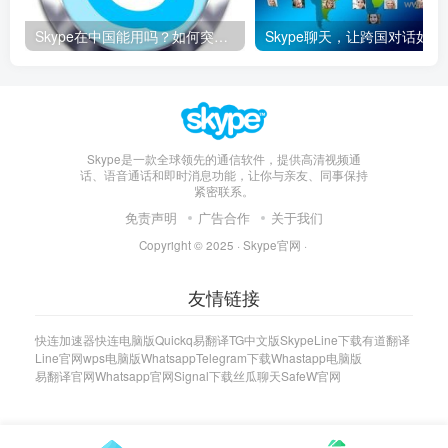
Skype在中国能用吗？如何突破限制畅享全球通话
Skype聊天，让
Skype是一款全球领先的通信软件，提供高清视频通
话、语音通话和即时消息功能，让你与亲友、同事保持
紧密联系。
免责声明
广告合作
关于我们
Copyright © 2025 ·
Skype官网
·
友情链接
快连加速器
快连电脑版
Quickq
易翻译
TG中文版
Skype
Line下载
有道翻译
Line官网
wps电脑版
Whatsapp
Telegram下载
Whastapp电脑版
易翻译官网
Whatsapp官网
Signal下载
丝瓜聊天
SafeW官网