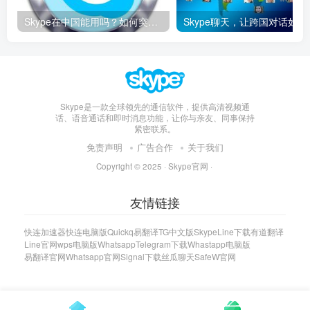
Skype在中国能用吗？如何突破限制畅享全球通话
Skype聊天，让
Skype是一款全球领先的通信软件，提供高清视频通
话、语音通话和即时消息功能，让你与亲友、同事保持
紧密联系。
免责声明
广告合作
关于我们
Copyright © 2025 ·
Skype官网
·
友情链接
快连加速器
快连电脑版
Quickq
易翻译
TG中文版
Skype
Line下载
有道翻译
Line官网
wps电脑版
Whatsapp
Telegram下载
Whastapp电脑版
易翻译官网
Whatsapp官网
Signal下载
丝瓜聊天
SafeW官网