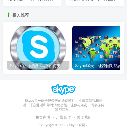
在哪里
途
相关推荐
Skype在中国能用吗？如何突破限制畅享全球通话
Skype聊天，让
Skype是一款全球领先的通信软件，提供高清视频通
话、语音通话和即时消息功能，让你与亲友、同事保持
紧密联系。
免责声明
广告合作
关于我们
Copyright © 2025 ·
Skype官网
·