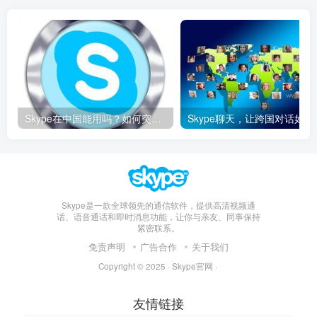
Skype在中国能用吗？如何突破限制畅享全球通话
Skype聊天，让
Skype是一款全球领先的通信软件，提供高清视频通
话、语音通话和即时消息功能，让你与亲友、同事保持
紧密联系。
免责声明
广告合作
关于我们
Copyright © 2025 ·
Skype官网
·
友情链接