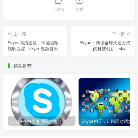
点赞
5
分享
上一篇
下一篇
Skype高清通话，体验极致
Skype：商场全球沟通方式
视听盛宴，skype视频聊天收
的科技创新，skype
费吗
communication
相关推荐
Skype在中国能用吗？如何突破限制畅享全球通话
Skype聊天，让