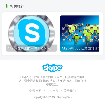
相关推荐
Skype在中国能用吗？如何突破限制畅享全球通话
Skype聊天，让
Skype是一款全球领先的通信软件，提供高清视频通
话、语音通话和即时消息功能，让你与亲友、同事保持
紧密联系。
免责声明
广告合作
关于我们
Copyright © 2025 ·
Skype官网
·