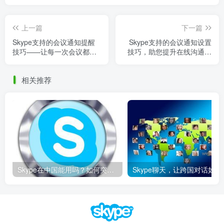
上一篇
下一篇
Skype支持的会议通知提醒
Skype支持的会议通知设置
技巧——让每一次会议都高
技巧，助您提升在线沟通效
效无忧描述：掌握Skype会
率！
议通知提醒的实用技巧，确
相关推荐
保会议准时、高效进行。无
论是提醒设置、通知方式还
是个性化定制，让您的会议
管理变得轻松自在。关键
词：Skype会议通知、会议
提醒技巧、Skype提醒设
置、提高会议效率、会议通
知优化
Skype在中国能用吗？如何突破限制畅享全球通话
Skype聊天，让