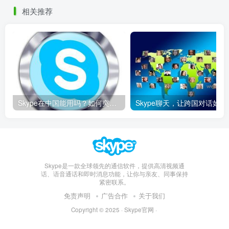
相关推荐
Skype在中国能用吗？如何突破限制畅享全球通话
Skype聊天，让
Skype是一款全球领先的通信软件，提供高清视频通
话、语音通话和即时消息功能，让你与亲友、同事保持
紧密联系。
免责声明
广告合作
关于我们
Copyright © 2025 ·
Skype官网
·